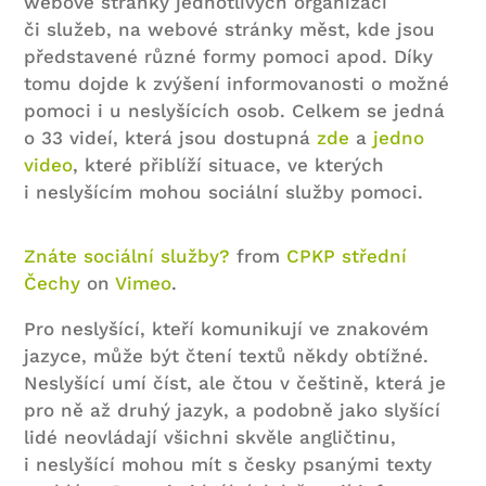
webové stránky jednotlivých organizací
či služeb, na webové stránky měst, kde jsou
představené různé formy pomoci apod. Díky
tomu dojde k zvýšení informovanosti o možné
pomoci i u neslyšících osob. Celkem se jedná
o 33 videí, která jsou dostupná
zde
a
jedno
video
, které přiblíží situace, ve kterých
i neslyšícím mohou sociální služby pomoci.
Znáte sociální služby?
from
CPKP střední
Čechy
on
Vimeo
.
Pro neslyšící, kteří komunikují ve znakovém
jazyce, může být čtení textů někdy obtížné.
Neslyšící umí číst, ale čtou v češtině, která je
pro ně až druhý jazyk, a podobně jako slyšící
lidé neovládají všichni skvěle angličtinu,
i neslyšící mohou mít s česky psanými texty