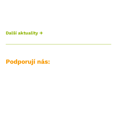
Jaromíra Staňková – lektor, konzultant
PAS a PBS.
Další aktuality →
Podporují nás: