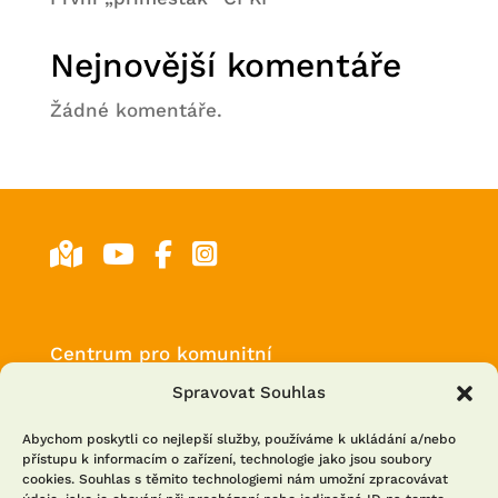
Nejnovější komentáře
Žádné komentáře.
Centrum pro komunitní
práci střední Čechy
Spravovat Souhlas
Francouzská 75/4
120 00 Praha 2
Abychom poskytli co nejlepší služby, používáme k ukládání a/nebo
přístupu k informacím o zařízení, technologie jako jsou soubory
cookies. Souhlas s těmito technologiemi nám umožní zpracovávat