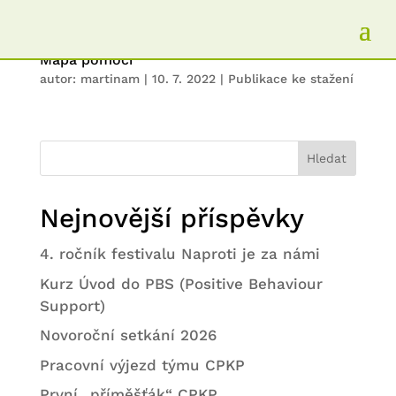
Mapa pomoci
autor:
martinam
|
10. 7. 2022
|
Publikace ke stažení
Hledat
Nejnovější příspěvky
4. ročník festivalu Naproti je za námi
Kurz Úvod do PBS (Positive Behaviour
Support)
Novoroční setkání 2026
Pracovní výjezd týmu CPKP
První „příměšťák“ CPKP